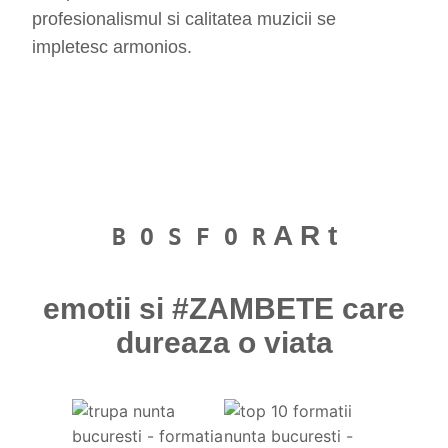
profesionalismul si calitatea muzicii se
impletesc armonios.
A R t
B O S F O R
emotii si #ZAMBETE care
dureaza o viata