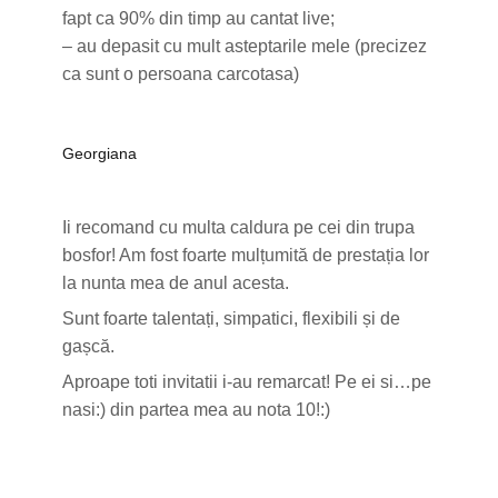
fapt ca 90% din timp au cantat live;
– au depasit cu mult asteptarile mele (precizez
ca sunt o persoana carcotasa)
Georgiana
Ii recomand cu multa caldura pe cei din trupa
bosfor! Am fost foarte mulțumită de prestația lor
la nunta mea de anul acesta.
Sunt foarte talentați, simpatici, flexibili și de
gașcă.
Aproape toti invitatii i-au remarcat! Pe ei si…pe
nasi:) din partea mea au nota 10!:)