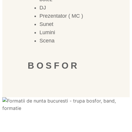
DJ
Prezentator ( MC )
Sunet
Lumini
Scena
B O S F O R